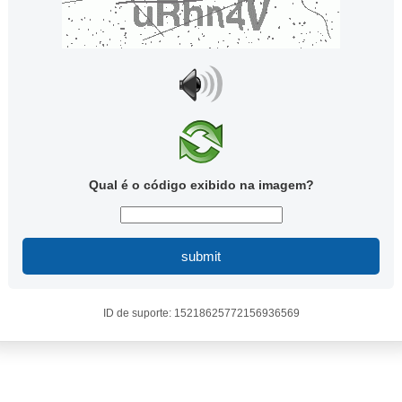
Qual é o código exibido na imagem?
submit
ID de suporte: 15218625772156936569