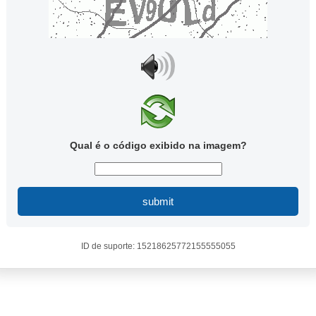
Qual é o código exibido na imagem?
submit
ID de suporte: 15218625772155555055