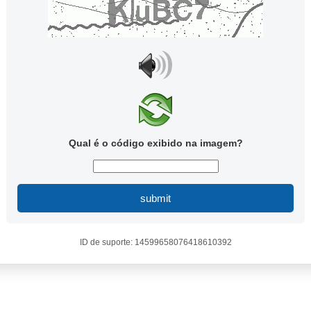
Qual é o código exibido na imagem?
submit
ID de suporte: 14599658076418610392